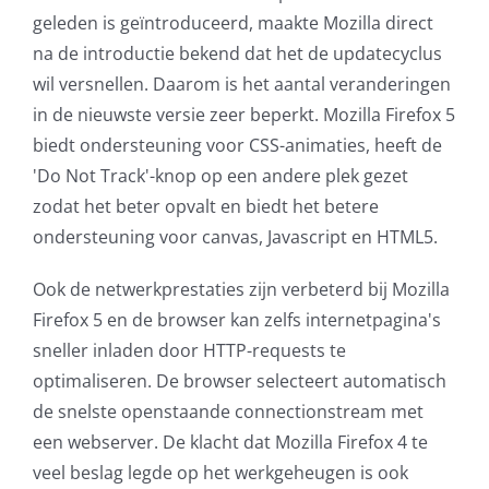
geleden
is geïntroduceerd, maakte Mozilla direct
AVG
na de introductie bekend dat het de updatecyclus
wil versnellen. Daarom is het aantal veranderingen
Office365
in de nieuwste versie zeer beperkt. Mozilla Firefox 5
biedt ondersteuning voor CSS-animaties, heeft de
Glasvezelverbindingen
'Do Not Track'-knop op een andere plek gezet
zodat het beter opvalt en biedt het betere
Microsoft software licenties
ondersteuning voor canvas, Javascript en HTML5.
SLA overeenkomsten
Ook de netwerkprestaties zijn verbeterd bij Mozilla
Firefox 5 en de browser kan zelfs internetpagina's
Remote Help
sneller inladen door HTTP-requests te
optimaliseren. De browser selecteert automatisch
WordPress SLA Contract
de snelste openstaande connectionstream met
een webserver. De klacht dat Mozilla Firefox 4 te
Contact
veel beslag legde op het werkgeheugen is ook