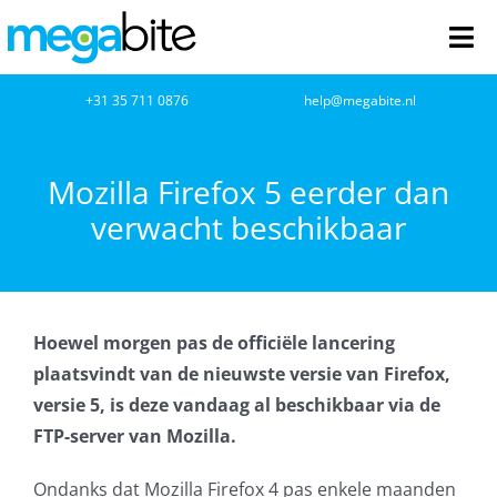
Ga
naar
Tog
inhoud
Nav
home
+31 35 711 0876
help@megabite.nl
Webdesign
Mozilla Firefox 5 eerder dan
verwacht beschikbaar
Netwerkbeheer
Webhosting
Hoewel morgen pas de officiële lancering
Cloud Computing
plaatsvindt van de nieuwste versie van Firefox,
versie 5, is deze vandaag al beschikbaar via de
VOIP
FTP-server van Mozilla.
Microsoft NCE
Ondanks dat Mozilla Firefox 4 pas
enkele maanden