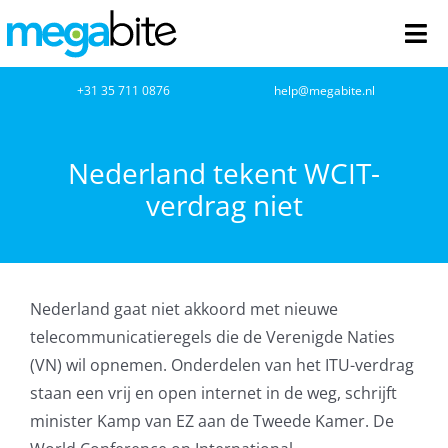
Ga
naar
Tog
inhoud
Nav
home
+31 35 711 0876
help@megabite.nl
Webdesign
Nederland tekent WCIT-
verdrag niet
Netwerkbeheer
Webhosting
Nederland gaat niet akkoord met nieuwe
Cloud Computing
telecommunicatieregels die de Verenigde Naties
(VN) wil opnemen. Onderdelen van het ITU-verdrag
VOIP
staan een vrij en open internet in de weg, schrijft
minister Kamp van EZ aan de Tweede Kamer. De
Microsoft NCE