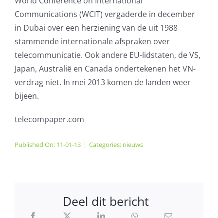
World Conference on International
Communications (WCIT) vergaderde in december
AVG
in Dubai over een herziening van de uit 1988
stammende internationale afspraken over
Office365
telecommunicatie. Ook andere EU-lidstaten, de VS,
Japan, Australië en Canada ondertekenen het VN-
Glasvezelverbindingen
verdrag niet. In mei 2013 komen de landen weer
bijeen.
Microsoft software licenties
telecompaper.com
SLA overeenkomsten
Published On: 11-01-13
|
Categories:
nieuws
Remote Help
WordPress SLA Contract
Deel dit bericht
Contact