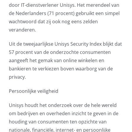
door IT-dienstverlener Unisys. Het merendeel van
AVG
de Nederlanders (71 procent) gebruikt een simpel
wachtwoord dat zij ook nog eens zelden
Office365
veranderen.
Glasvezelverbindingen
Uit de tweejaarlijkse Unisys Security Index blijkt dat
57 procent van de onderzochte consumenten
Microsoft software licenties
aangeeft het gemak van online winkelen en
bankieren te verkiezen boven waarborg van de
SLA overeenkomsten
privacy.
Persoonlijke veiligheid
Remote Help
Unisys houdt het onderzoek over de hele wereld
WordPress SLA Contract
om bedrijven en overheden inzicht te geven in de
houding van consumenten ten opzichte van
Contact
nationale, financiële, internet- en persoonlijke