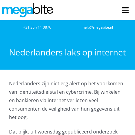
Ga
naar
Tog
inhoud
Nav
home
+31 35 711 0876
help@megabite.nl
Webdesign
Nederlanders laks op internet
Netwerkbeheer
Webhosting
Nederlanders zijn niet erg alert op het voorkomen
van identiteitsdiefstal en cybercrime. Bij winkelen
Cloud Computing
en bankieren via internet verliezen veel
consumenten de veiligheid van hun gegevens uit
VOIP
het oog.
Microsoft NCE
Dat blijkt uit woensdag gepubliceerd onderzoek