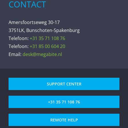
CONTACT
Amersfoortseweg 30-17
3751LK, Bunschoten-Spakenburg
Telefoon:
+31 35 71 108 76
Telefoon:
+31 85 00 604 20
Email:
desk@megabite.nl
SUPPORT CENTER
+31 35 71 108 76
REMOTE HELP