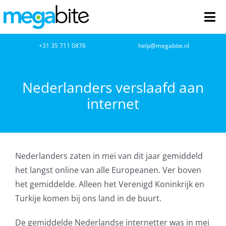
Ga
naar
Tog
inhoud
Nav
home
+31 35 711 0876
help@megabite.nl
Webdesign
Nederlanders verslaafd aan
internet
Netwerkbeheer
Webhosting
Nederlanders zaten in mei van dit jaar gemiddeld
Cloud Computing
het langst online van alle Europeanen. Ver boven
het gemiddelde. Alleen het Verenigd Koninkrijk en
VOIP
Turkije komen bij ons land in de buurt.
Microsoft NCE
De gemiddelde Nederlandse internetter was in mei