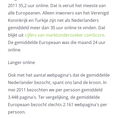
2011 35,2 uur online. Dat is veruit het meeste van
AVG
alle Europeanen. Alleen inwoners van het Verenigd
Koninkrijk en Turkije zijn net als Nederlanders
Office365
gemiddeld meer dan 30 uur online te vinden. Dat
blijkt uit
cijfers van marktonderzoeker comScore
.
Glasvezelverbindingen
De gemiddelde Europeaan was die maand 24 uur
online.
Microsoft software licenties
Langer online
SLA overeenkomsten
Ook met het aantal webpagina's dat de gemiddelde
Remote Help
Nederlander bezocht, spant ons land de kroon. In
mei 2011 bezochten we per persoon gemiddeld
WordPress SLA Contract
3.448 pagina's. Ter vergelijking, de gemiddelde
Europeaan bezocht slechts 2.161 webpagina's per
Contact
persoon.