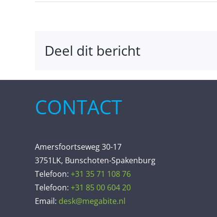
Deel dit bericht
CONTACT
Amersfoortseweg 30-17
3751LK, Bunschoten-Spakenburg
Telefoon:
+31 35 71 108 76
Telefoon:
+31 85 00 604 20
Email:
desk@megabite.nl