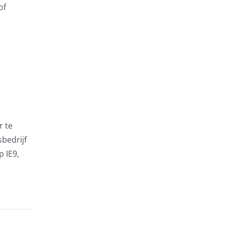
of
r te
bedrijf
p IE9,