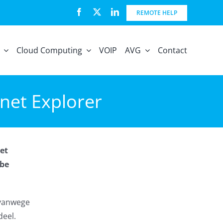
REMOTE HELP
Cloud Computing
VOIP
AVG
Contact
rnet Explorer
et
obe
 vanwege
deel.