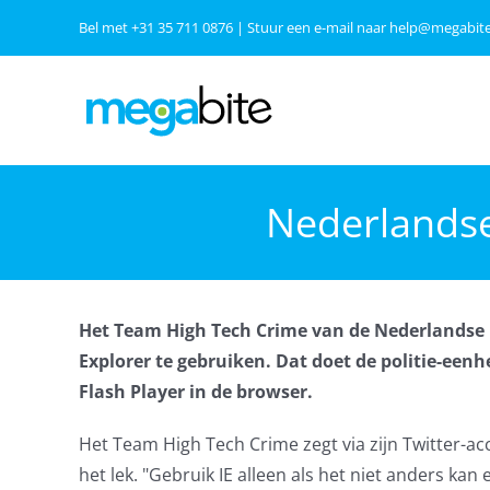
Ga
Bel met
+31 35 711 0876
| Stuur een e-mail naar
help@megabite
naar
inhoud
Nederlandse 
Het Team High Tech Crime van de Nederlandse p
Explorer te gebruiken. Dat doet de politie-een
Flash Player in de browser.
Het Team High Tech Crime zegt via zijn Twitter-a
het lek. "Gebruik IE alleen als het niet anders kan