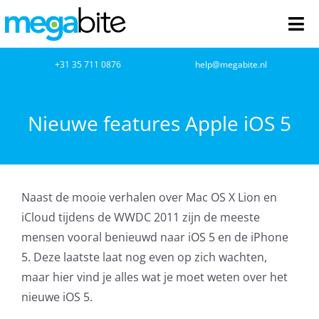
Ga
naar
Tog
inhoud
Nav
home
+31 35 711 0876
help@megabite.nl
Webdesign
Nieuwe features Apple iOS 5
Netwerkbeheer
Webhosting
Naast de mooie verhalen over Mac OS X Lion en
iCloud tijdens de
WWDC 2011
zijn de meeste
Cloud Computing
mensen vooral benieuwd naar iOS 5 en de iPhone
5. Deze laatste laat nog even op zich wachten,
VOIP
maar hier vind je alles wat je moet weten over het
nieuwe iOS 5.
Microsoft NCE