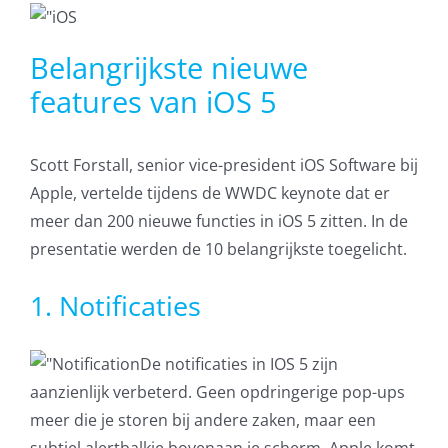
AVG
Belangrijkste nieuwe
Office365
features van iOS 5
Glasvezelverbindingen
Scott Forstall, senior vice-president iOS Software bij
Apple, vertelde tijdens de WWDC keynote dat er
Microsoft software licenties
meer dan 200 nieuwe functies in iOS 5 zitten. In de
presentatie werden de 10 belangrijkste toegelicht.
SLA overeenkomsten
1. Notificaties
Remote Help
De notificaties in IOS 5 zijn
WordPress SLA Contract
aanzienlijk verbeterd. Geen opdringerige pop-ups
meer die je storen bij andere zaken, maar een
Contact
subtiel alertbalkje bovenaan je scherm. Apple komt