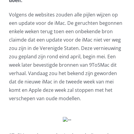
doen.
AVG
Volgens de websites zouden alle pijlen wijzen op
een update voor de iMac. De geruchten begonnen
Office365
enkele weken terug toen een onbekende bron
claimde dat een update voor de iMac niet ver weg
Glasvezelverbindingen
zou zijn in de Verenigde Staten. Deze vernieuwing
zou gepland zijn rond eind april, begin mei. Een
Microsoft software licenties
week later bevestigde bronnen van 9To5Mac dit
verhaal. Vandaag zou het bekend zijn geworden
SLA overeenkomsten
dat de nieuwe iMac in de tweede week van mei
komt en Apple deze week zal stoppen met het
Remote Help
verschepen van oude modellen.
WordPress SLA Contract
Contact