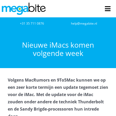
Ga
naar
Tog
inhoud
Nav
home
+31 35 711 0876
help@megabite.nl
Webdesign
Nieuwe iMacs komen
volgende week
Netwerkbeheer
Webhosting
Volgens MacRumors en 9To5Mac kunnen we op
Cloud Computing
een zeer korte termijn een update tegemoet zien
voor de iMac. Met de update voor de iMac
VOIP
zouden onder andere de techniek Thunderbolt
en de Sandy Brigde-processoren hun intrede
Microsoft NCE