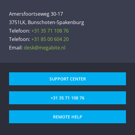
Amersfoortseweg 30-17
3751LK, Bunschoten-Spakenburg
Telefoon:
+31 35 71 108 76
Telefoon:
+31 85 00 604 20
Email:
desk@megabite.nl
SUPPORT CENTER
+31 35 71 108 76
REMOTE HELP