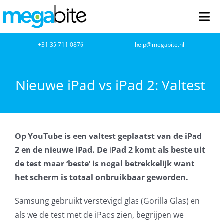
Ga
naar
Tog
inhoud
Nav
home
+31 35 711 0876
help@megabite.nl
Webdesign
Nieuwe iPad vs iPad 2: Valtest
Netwerkbeheer
Webhosting
Op YouTube is een valtest geplaatst van de iPad
2 en de nieuwe iPad. De iPad 2 komt als beste uit
Cloud Computing
de test maar ‘beste’ is nogal betrekkelijk want
het scherm is totaal onbruikbaar geworden.
VOIP
Samsung gebruikt verstevigd glas (Gorilla Glas) en
Microsoft NCE
als we de test met de iPads zien, begrijpen we