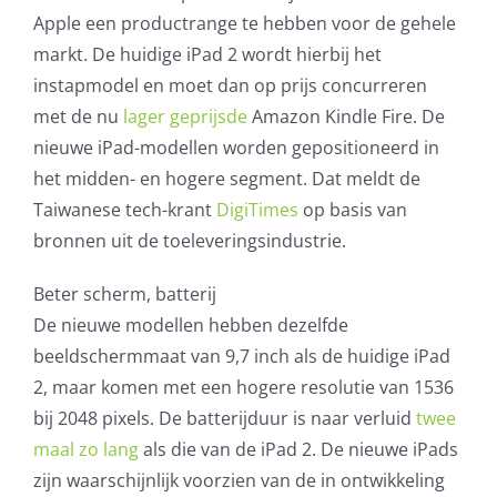
Apple een productrange te hebben voor de gehele
AVG
markt. De huidige iPad 2 wordt hierbij het
instapmodel en moet dan op prijs concurreren
Office365
met de nu
lager geprijsde
Amazon Kindle Fire. De
nieuwe iPad-modellen worden gepositioneerd in
Glasvezelverbindingen
het midden- en hogere segment. Dat meldt de
Taiwanese tech-krant
DigiTimes
op basis van
Microsoft software licenties
bronnen uit de toeleveringsindustrie.
SLA overeenkomsten
Beter scherm, batterij
De nieuwe modellen hebben dezelfde
Remote Help
beeldschermmaat van 9,7 inch als de huidige iPad
2, maar komen met een hogere resolutie van 1536
WordPress SLA Contract
bij 2048 pixels. De batterijduur is naar verluid
twee
maal zo lang
als die van de iPad 2. De nieuwe iPads
Contact
zijn waarschijnlijk voorzien van de in ontwikkeling