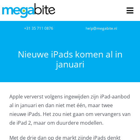
Ga
naar
Tog
inhoud
Nav
home
+31 35 711 0876
help@megabite.nl
Webdesign
Nieuwe iPads komen al in
januari
Netwerkbeheer
Webhosting
Apple ververst volgens ingewijden zijn iPad-aanbod
Cloud Computing
al in januari en dan niet met één, maar twee
nieuwe iPads. Het zou niet gaan om vervangers van
VOIP
de iPad 2, maar om duurdere modellen.
Microsoft NCE
Met de drie dan op de markt zijnde iPads denkt