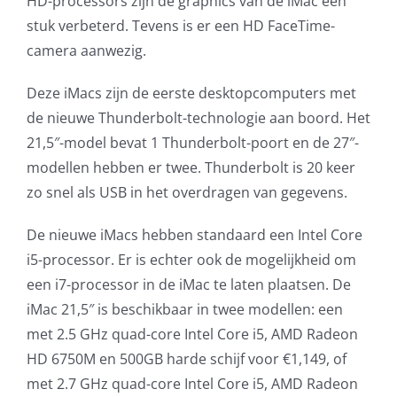
HD-processors zijn de graphics van de iMac een
stuk verbeterd. Tevens is er een HD FaceTime-
AVG
camera aanwezig.
Office365
Deze iMacs zijn de eerste desktopcomputers met
de nieuwe Thunderbolt-technologie aan boord. Het
Glasvezelverbindingen
21,5″-model bevat 1 Thunderbolt-poort en de 27″-
modellen hebben er twee. Thunderbolt is 20 keer
Microsoft software licenties
zo snel als USB in het overdragen van gegevens.
SLA overeenkomsten
De nieuwe iMacs hebben standaard een Intel Core
i5-processor. Er is echter ook de mogelijkheid om
Remote Help
een i7-processor in de iMac te laten plaatsen. De
iMac 21,5″ is beschikbaar in twee modellen: een
WordPress SLA Contract
met 2.5 GHz quad-core Intel Core i5, AMD Radeon
HD 6750M en 500GB harde schijf voor €1,149, of
Contact
met 2.7 GHz quad-core Intel Core i5, AMD Radeon