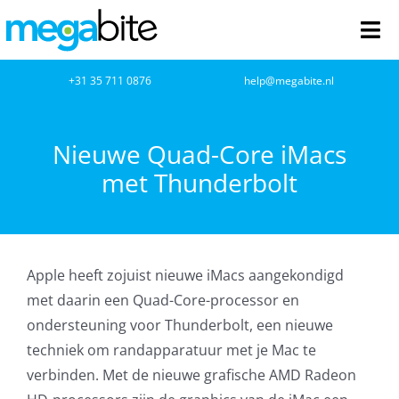
Ga
naar
Tog
inhoud
Nav
home
+31 35 711 0876
help@megabite.nl
Webdesign
Nieuwe Quad-Core iMacs
met Thunderbolt
Netwerkbeheer
Webhosting
Apple heeft zojuist nieuwe iMacs aangekondigd
Cloud Computing
met daarin een Quad-Core-processor en
ondersteuning voor Thunderbolt, een nieuwe
VOIP
techniek om randapparatuur met je Mac te
verbinden. Met de nieuwe grafische AMD Radeon
Microsoft NCE