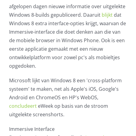
afgelopen dagen nieuwe informatie over uitgelekte
AVG
Windows 8-builds gepubliceerd. Daaruit
blijkt
dat
Windows 8 extra interface-opties krijgt, waarvan de
Office365
Immersive-interface die doet denken aan die van
de mobiele browser in Windows Phone. Ook is een
Glasvezelverbindingen
eerste applicatie gemaakt met een nieuw
ontwikkelplatform voor zowel pc's als mobieltjes
Microsoft software licenties
opgedoken.
SLA overeenkomsten
Microsoft lijkt van Windows 8 een 'cross-platform
systeem' te maken, net als Apple's iOS, Google's
Remote Help
Android en ChromeOS en HP's WebOS,
concludeert
eWeek op basis van de stroom
WordPress SLA Contract
uitgelekte screenshorts.
Contact
Immersive Interface