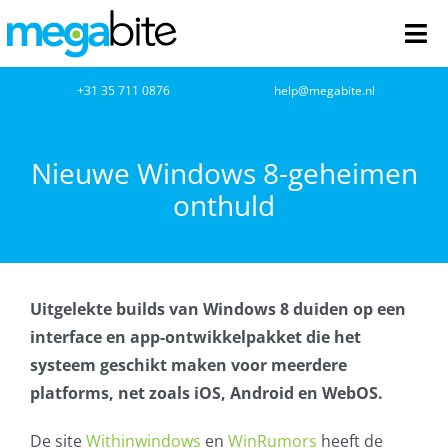
Ga
naar
Tog
inhoud
Nav
home
+31 35 711 0876
help@megabite.nl
Webdesign
Nieuwe Windows 8-geheimen
onthuld
Netwerkbeheer
Webhosting
Uitgelekte builds van Windows 8 duiden op een
Cloud Computing
interface en app-ontwikkelpakket die het
systeem geschikt maken voor meerdere
VOIP
platforms, net zoals iOS, Android en WebOS.
Microsoft NCE
De site
Withinwindows
en
WinRumors
heeft de