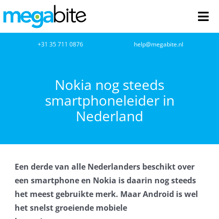
Ga
naar
Tog
inhoud
Nav
home
+31 35 711 0876
help@megabite.nl
Webdesign
Nokia nog steeds
smartphoneleider in
Netwerkbeheer
Nederland
Webhosting
Cloud Computing
Een derde van alle Nederlanders beschikt over
VOIP
een smartphone en Nokia is daarin nog steeds
het meest gebruikte merk. Maar Android is wel
Microsoft NCE
het snelst groeiende mobiele