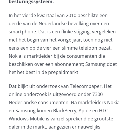
besturingssysteem.
AVG
In het vierde kwartaal van 2010 beschikte een
derde van de Nederlandse bevolking over een
Office365
smartphone. Dat is een flinke stijging, vergeleken
met het begin van het vorige jaar, toen nog niet
Glasvezelverbindingen
eens een op de vier een slimme telefoon bezat.
Nokia is marktleider bij de consumenten die
Microsoft software licenties
beschikken over een abonnement; Samsung doet
het het best in de prepaidmarkt.
SLA overeenkomsten
Dat blijkt uit onderzoek van Telecompaper. Het
Remote Help
online onderzoek is uitgevoerd onder 7300
Nederlandse consumenten. Na marktleiders Nokia
WordPress SLA Contract
en Samsung komen BlackBerry, Apple en HTC.
Windows Mobile is vanzelfsprekend de grootste
Contact
daler in de markt, aangezien er nauwelijks