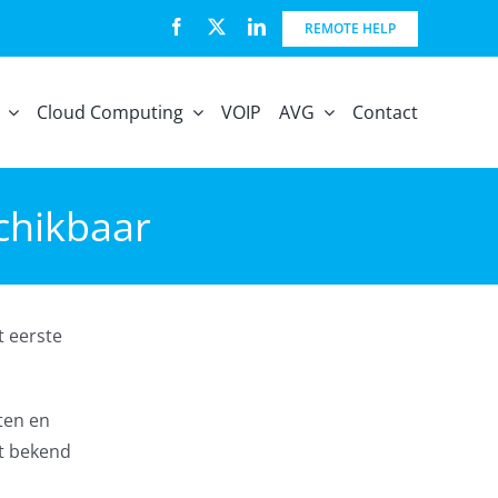
REMOTE HELP
Cloud Computing
VOIP
AVG
Contact
chikbaar
t eerste
ten en
ft bekend