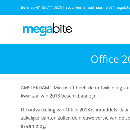
Ga
Bel met
+31 35 711 0876
| Stuur een e-mail naar
help@megabite
naar
inhoud
Office 
AMSTERDAM – Microsoft heeft de ontwikkeling van 
kwartaal van 2013 beschikbaar zijn.
De ontwikkeling van Office 2013 is inmiddels kla
zakelijke klanten zullen de nieuwe versie van de
in een blog.