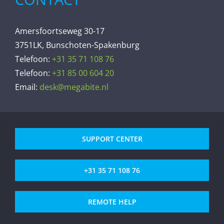
Amersfoortseweg 30-17
3751LK, Bunschoten-Spakenburg
Telefoon:
+31 35 71 108 76
Telefoon:
+31 85 00 604 20
Email:
desk@megabite.nl
SUPPORT CENTER
+31 35 71 108 76
REMOTE HELP