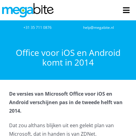
Ga
naar
Tog
inhoud
Nav
home
+31 35 711 0876
help@megabite.nl
Webdesign
Office voor iOS en Android
komt in 2014
Netwerkbeheer
Webhosting
De versies van Microsoft Office voor iOS en
Cloud Computing
Android verschijnen pas in de tweede helft van
2014.
VOIP
Dat zou althans blijken uit een gelekt plan van
Microsoft NCE
Microsoft, dat in handen is van ZDNet.