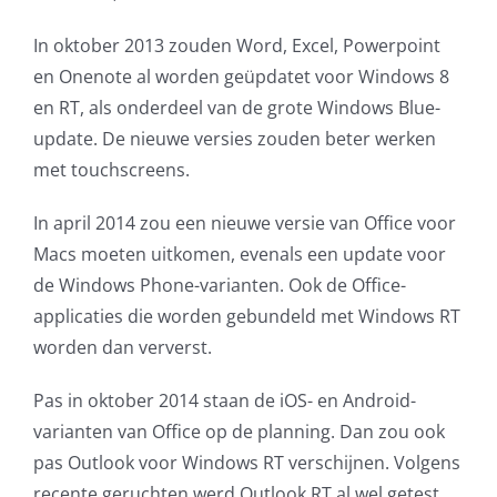
AVG
In oktober 2013 zouden Word, Excel, Powerpoint
en Onenote al worden geüpdatet voor Windows 8
Office365
en RT, als onderdeel van de grote Windows Blue-
update. De nieuwe versies zouden beter werken
Glasvezelverbindingen
met touchscreens.
Microsoft software licenties
In april 2014 zou een nieuwe versie van Office voor
Macs moeten uitkomen, evenals een update voor
SLA overeenkomsten
de Windows Phone-varianten. Ook de Office-
applicaties die worden gebundeld met Windows RT
Remote Help
worden dan ververst.
Pas in oktober 2014 staan de iOS- en Android-
WordPress SLA Contract
varianten van Office op de planning. Dan zou ook
pas Outlook voor Windows RT verschijnen. Volgens
Contact
recente geruchten werd Outlook RT al wel getest