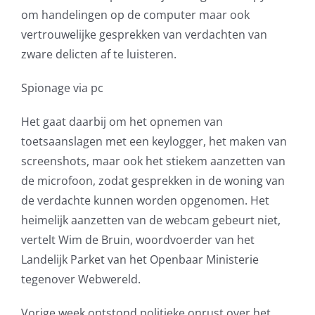
om handelingen op de computer maar ook
AVG
vertrouwelijke gesprekken van verdachten van
zware delicten af te luisteren.
Office365
Spionage via pc
Glasvezelverbindingen
Het gaat daarbij om het opnemen van
Microsoft software licenties
toetsaanslagen met een keylogger, het maken van
screenshots, maar ook het stiekem aanzetten van
SLA overeenkomsten
de microfoon, zodat gesprekken in de woning van
de verdachte kunnen worden opgenomen. Het
Remote Help
heimelijk aanzetten van de webcam gebeurt niet,
vertelt Wim de Bruin, woordvoerder van het
WordPress SLA Contract
Landelijk Parket van het Openbaar Ministerie
tegenover Webwereld.
Contact
Vorige week ontstond politieke onrust over het