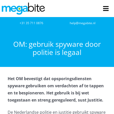
Ga
naar
Tog
inhoud
Nav
home
+31 35 711 0876
help@megabite.nl
Webdesign
OM: gebruik spyware door
politie is legaal
Netwerkbeheer
Webhosting
Het OM bevestigt dat opsporingsdiensten
Cloud Computing
spyware gebruiken om verdachten af te tappen
en te bespioneren. Het gebruik is bij wet
VOIP
toegestaan en streng gereguleerd, sust Justitie.
Microsoft NCE
De Nederlandse politie en justitie gebruikt spyware