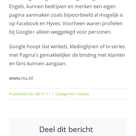
Engels, kunnen bedrijven en merken een eigen
AVG
pagina aanmaken zoals bijvoorbeeld al mogelijk is
op Facebook en Hyves. Voorheen waren profielen
Office365
bij Google+ alleen weggelegd voor personen.
Glasvezelverbindingen
Google hoopt dat winkels, kledinglijnen of tv-series
met Pagina's gemakkelijker de binding met klanten
Microsoft software licenties
en fans kunnen aangaan.
SLA overeenkomsten
www.nu.nl
Remote Help
Published On: 08-11-11
|
Categories:
nieuws
WordPress SLA Contract
Deel dit bericht
Contact