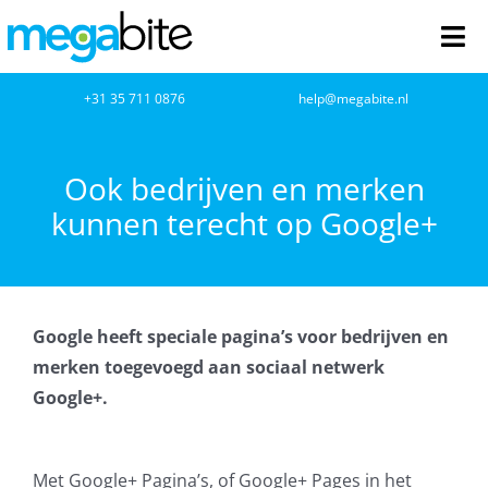
Ga
naar
Tog
inhoud
Nav
home
+31 35 711 0876
help@megabite.nl
Webdesign
Ook bedrijven en merken
kunnen terecht op Google+
Netwerkbeheer
Webhosting
Google heeft speciale pagina’s voor bedrijven en
Cloud Computing
merken toegevoegd aan sociaal netwerk
Google+.
VOIP
Microsoft NCE
Met Google+ Pagina’s, of Google+ Pages in het