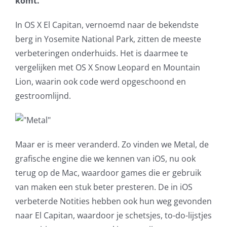
komt.
AVG
In OS X El Capitan, vernoemd naar de bekendste
berg in Yosemite National Park, zitten de meeste
Office365
verbeteringen onderhuids. Het is daarmee te
vergelijken met OS X Snow Leopard en Mountain
Glasvezelverbindingen
Lion, waarin ook code werd opgeschoond en
gestroomlijnd.
Microsoft software licenties
SLA overeenkomsten
Maar er is meer veranderd. Zo vinden we Metal, de
Remote Help
grafische engine die we kennen van iOS, nu ook
terug op de Mac, waardoor games die er gebruik
WordPress SLA Contract
van maken een stuk beter presteren. De in iOS
verbeterde Notities hebben ook hun weg gevonden
Contact
naar El Capitan, waardoor je schetsjes, to-do-lijstjes