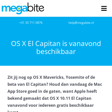
Ga
naar
Tog
inhoud
Nav
home
+31 35 711 0876
help@megabite.nl
Webdesign
OS X El Capitan is vanavond
beschikbaar
Netwerkbeheer
Webhosting
Zit jij nog op OS X Mavericks, Yosemite of de
Cloud Computing
beta van El Capitan? Houd dan vandaag de Mac
App Store goed in de gaten, want Apple heeft
VOIP
bekend gemaakt dat OS X 10.11 El Capitan
vanavond voor iedereen gratis beschikbaar
Microsoft NCE