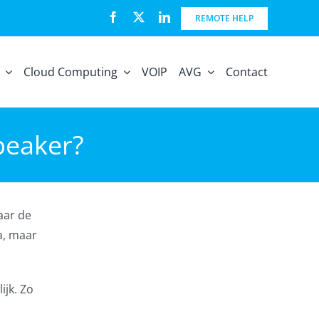
REMOTE HELP
Cloud Computing
VOIP
AVG
Contact
speaker?
aar de
a, maar
ijk. Zo