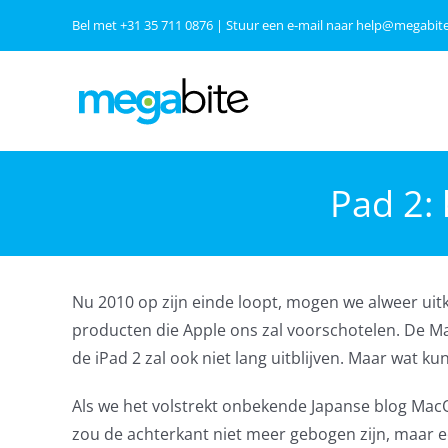
Ga
Bel met
+31 35 711 0876
| Stuur een e-mail naar
help@megabite
naar
inhoud
Pad 2: 
Nu 2010 op zijn einde loopt, mogen we alweer uit
producten die Apple ons zal voorschotelen. De Ma
de iPad 2 zal ook niet lang uitblijven. Maar wat
Als we het volstrekt onbekende Japanse blog MacOt
zou de achterkant niet meer gebogen zijn, maar e