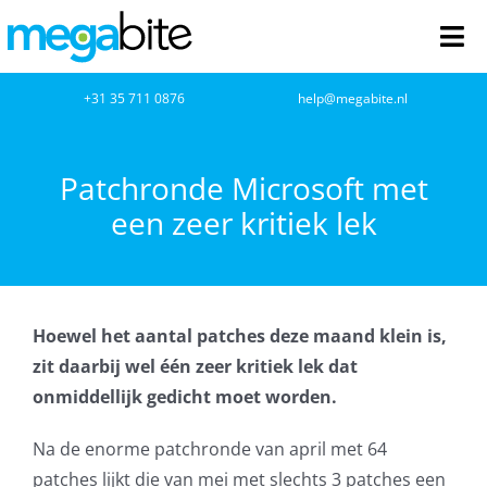
Ga
naar
Tog
inhoud
Nav
home
+31 35 711 0876
help@megabite.nl
Webdesign
Patchronde Microsoft met
een zeer kritiek lek
Netwerkbeheer
Webhosting
Hoewel het aantal patches deze maand klein is,
Cloud Computing
zit daarbij wel één zeer kritiek lek dat
onmiddellijk gedicht moet worden.
VOIP
Na de enorme patchronde van april met 64
Microsoft NCE
patches lijkt die van mei met slechts 3 patches een