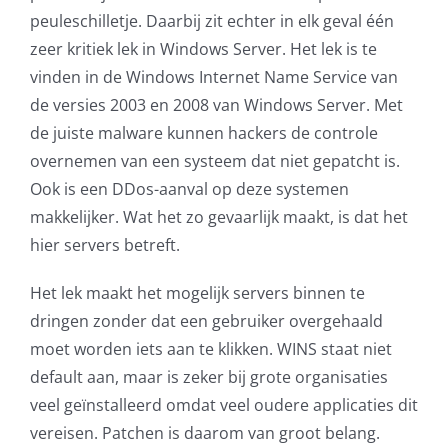
peuleschilletje. Daarbij zit echter in elk geval één
AVG
zeer kritiek lek in Windows Server. Het lek is te
vinden in de Windows Internet Name Service van
Office365
de versies 2003 en 2008 van Windows Server. Met
de juiste malware kunnen hackers de controle
Glasvezelverbindingen
overnemen van een systeem dat niet gepatcht is.
Ook is een DDos-aanval op deze systemen
Microsoft software licenties
makkelijker. Wat het zo gevaarlijk maakt, is dat het
hier servers betreft.
SLA overeenkomsten
Het lek maakt het mogelijk servers binnen te
Remote Help
dringen zonder dat een gebruiker overgehaald
moet worden iets aan te klikken. WINS staat niet
WordPress SLA Contract
default aan, maar is zeker bij grote organisaties
veel geïnstalleerd omdat veel oudere applicaties dit
Contact
vereisen. Patchen is daarom van groot belang.