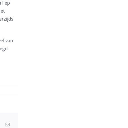
 liep
het
erzijds
el van
legd.