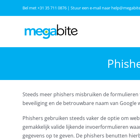
Ga
Bel met
+31 35 711 0876
| Stuur een e-mail naar
help@megabite
naar
inhoud
Phishe
Steeds meer phishers misbruiken de formulieren
beveiliging en de betrouwbare naam van Google w
Phishers gebruiken steeds vaker de optie om we
gemakkelijk valide lijkende invoerformulieren wa
gegevens op te geven. De phishers benutten hierbij