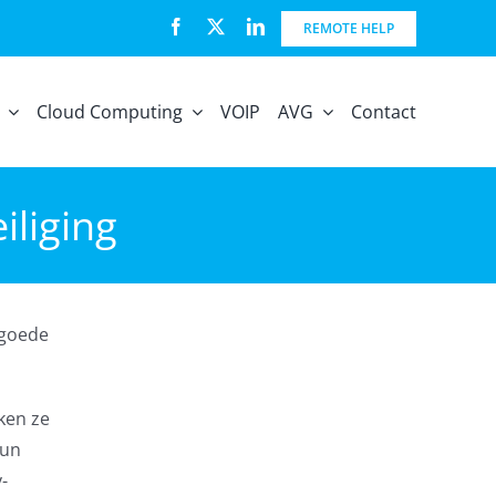
REMOTE HELP
Cloud Computing
VOIP
AVG
Contact
iliging
 goede
ken ze
hun
-