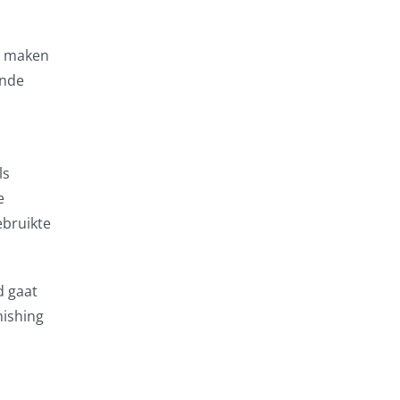
e maken
ende
ls
e
ebruikte
d gaat
hishing