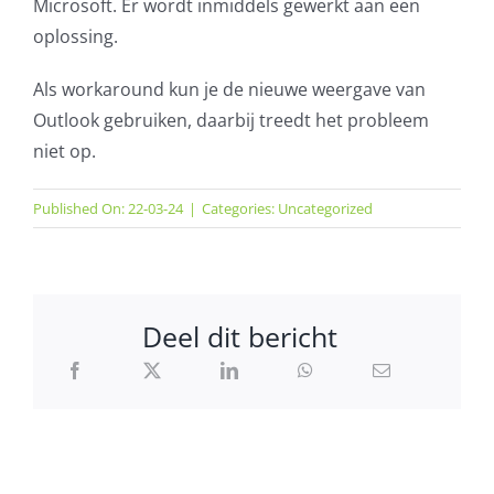
Microsoft. Er wordt inmiddels gewerkt aan een
AVG
oplossing.
Als workaround kun je de nieuwe weergave van
Office365
Outlook gebruiken, daarbij treedt het probleem
niet op.
Glasvezelverbindingen
Published On: 22-03-24
|
Categories:
Uncategorized
Microsoft software licenties
SLA overeenkomsten
Deel dit bericht
Remote Help
WordPress SLA Contract
Contact