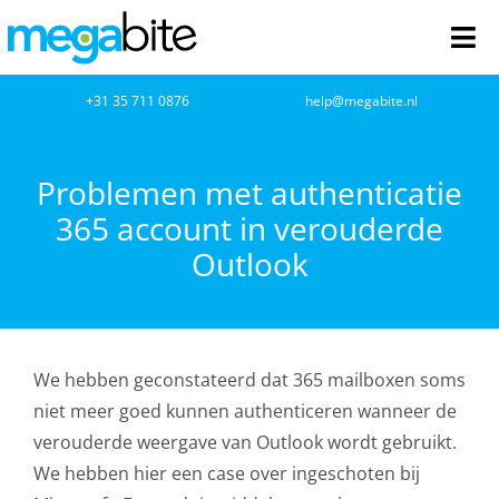
Ga
naar
Tog
inhoud
Nav
home
+31 35 711 0876
help@megabite.nl
Webdesign
Problemen met authenticatie
365 account in verouderde
Netwerkbeheer
Outlook
Webhosting
Cloud Computing
We hebben geconstateerd dat 365 mailboxen soms
VOIP
niet meer goed kunnen authenticeren wanneer de
verouderde weergave van Outlook wordt gebruikt.
Microsoft NCE
We hebben hier een case over ingeschoten bij