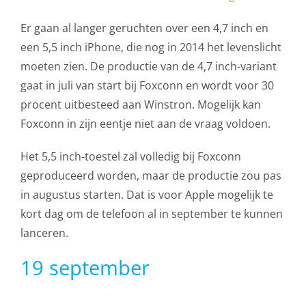
AVG
Er gaan al langer geruchten over een 4,7 inch en
een 5,5 inch iPhone, die nog in 2014 het levenslicht
Office365
moeten zien. De productie van de 4,7 inch-variant
gaat in juli van start bij Foxconn en wordt voor 30
Glasvezelverbindingen
procent uitbesteed aan Winstron. Mogelijk kan
Foxconn in zijn eentje niet aan de vraag voldoen.
Microsoft software licenties
Het 5,5 inch-toestel zal volledig bij Foxconn
SLA overeenkomsten
geproduceerd worden, maar de productie zou pas
in augustus starten. Dat is voor Apple mogelijk te
Remote Help
kort dag om de telefoon al in september te kunnen
lanceren.
WordPress SLA Contract
19 september
Contact