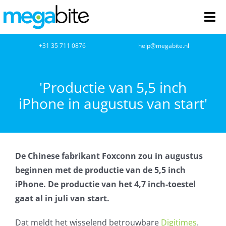
Ga
naar
Tog
inhoud
Nav
home
+31 35 711 0876
help@megabite.nl
Webdesign
'Productie van 5,5 inch
iPhone in augustus van start'
Netwerkbeheer
Webhosting
De Chinese fabrikant Foxconn zou in augustus
Cloud Computing
beginnen met de productie van de 5,5 inch
iPhone. De productie van het 4,7 inch-toestel
VOIP
gaat al in juli van start.
Microsoft NCE
Dat meldt het wisselend betrouwbare
Digitimes
.