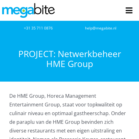
Ga
naar
Tog
inhoud
Nav
home
+31 35 711 0876
help@megabite.nl
Webdesign
PROJECT: Netwerkbeheer
HME Group
Netwerkbeheer
Webhosting
De
HME Group
, Horeca Management
Cloud Computing
Entertainment Group, staat voor topkwaliteit op
culinair niveau en optimaal gastheerschap. Onder
VOIP
de paraplu van de HME Group bevinden zich
diverse restaurants met een eigen uitstraling en
Microsoft NCE