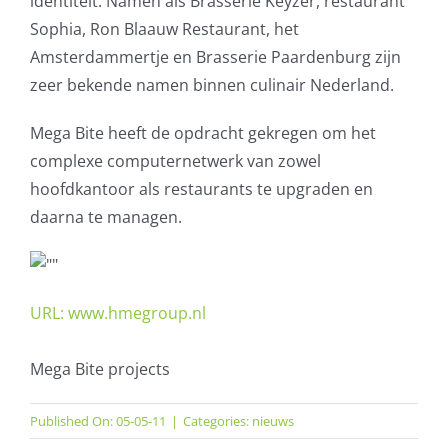
identiteit. Namen als Brasserie Keyzer, restaurant
Sophia, Ron Blaauw Restaurant, het
AVG
Amsterdammertje en Brasserie Paardenburg zijn
zeer bekende namen binnen culinair Nederland.
Office365
Mega Bite heeft de opdracht gekregen om het
Glasvezelverbindingen
complexe computernetwerk van zowel
hoofdkantoor als restaurants te upgraden en
Microsoft software licenties
daarna te managen.
SLA overeenkomsten
Remote Help
URL: www.hmegroup.nl
WordPress SLA Contract
Mega Bite projects
Contact
Published On: 05-05-11
|
Categories:
nieuws