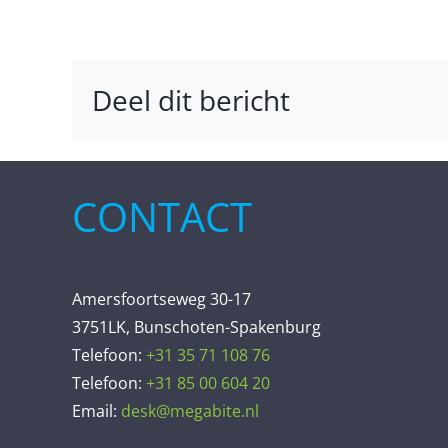
Deel dit bericht
CONTACT
Amersfoortseweg 30-17
3751LK, Bunschoten-Spakenburg
Telefoon:
+31 35 71 108 76
Telefoon:
+31 85 00 604 20
Email:
desk@megabite.nl