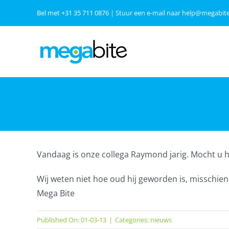
Ga
Bel met
+31 35 711 0876
| Stuur een e-mail naar
help@megabite
naar
inhoud
Vandaag is onze collega Raymond jarig. Mocht u hem
Wij weten niet hoe oud hij geworden is, misschie
Mega Bite
Published On: 01-03-13
|
Categories:
nieuws