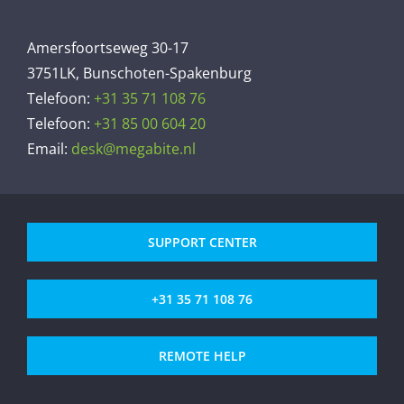
Amersfoortseweg 30-17
3751LK, Bunschoten-Spakenburg
Telefoon:
+31 35 71 108 76
Telefoon:
+31 85 00 604 20
Email:
desk@megabite.nl
SUPPORT CENTER
+31 35 71 108 76
REMOTE HELP