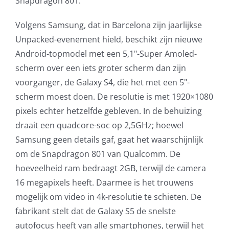
Snapdragon 801.
AVG
Volgens Samsung, dat in Barcelona zijn jaarlijkse
Unpacked-evenement hield, beschikt zijn nieuwe
Office365
Android-topmodel met een 5,1"-Super Amoled-
scherm over een iets groter scherm dan zijn
Glasvezelverbindingen
voorganger, de Galaxy S4, die het met een 5"-
scherm moest doen. De resolutie is met 1920×1080
Microsoft software licenties
pixels echter hetzelfde gebleven. In de behuizing
draait een quadcore-soc op 2,5GHz; hoewel
SLA overeenkomsten
Samsung geen details gaf, gaat het waarschijnlijk
om de Snapdragon 801 van Qualcomm. De
Remote Help
hoeveelheid ram bedraagt 2GB, terwijl de camera
16 megapixels heeft. Daarmee is het trouwens
WordPress SLA Contract
mogelijk om video in 4k-resolutie te schieten. De
fabrikant stelt dat de Galaxy S5 de snelste
Contact
autofocus heeft van alle smartphones, terwijl het