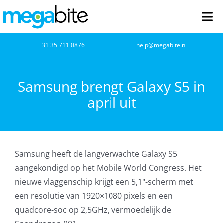
Ga
naar
Tog
inhoud
Nav
home
+31 35 711 0876
help@megabite.nl
Webdesign
Samsung brengt Galaxy S5 in
april uit
Netwerkbeheer
Webhosting
Samsung heeft de langverwachte Galaxy S5
Cloud Computing
aangekondigd op het Mobile World Congress. Het
nieuwe vlaggenschip krijgt een 5,1"-scherm met
VOIP
een resolutie van 1920×1080 pixels en een
quadcore-soc op 2,5GHz, vermoedelijk de
Microsoft NCE