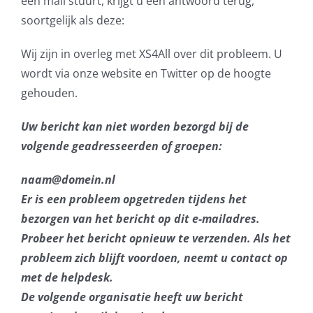
een mail stuurt, krijgt u een antwoord terug,
soortgelijk als deze:
AVG
Wij zijn in overleg met XS4All over dit probleem. U
Office365
wordt via onze website en Twitter op de hoogte
gehouden.
Glasvezelverbindingen
Uw bericht kan niet worden bezorgd bij de
Microsoft software licenties
volgende geadresseerden of groepen:
SLA overeenkomsten
naam@domein.nl
Er is een probleem opgetreden tijdens het
Remote Help
bezorgen van het bericht op dit e-mailadres.
Probeer het bericht opnieuw te verzenden. Als het
WordPress SLA Contract
probleem zich blijft voordoen, neemt u contact op
met de helpdesk.
Contact
De volgende organisatie heeft uw bericht