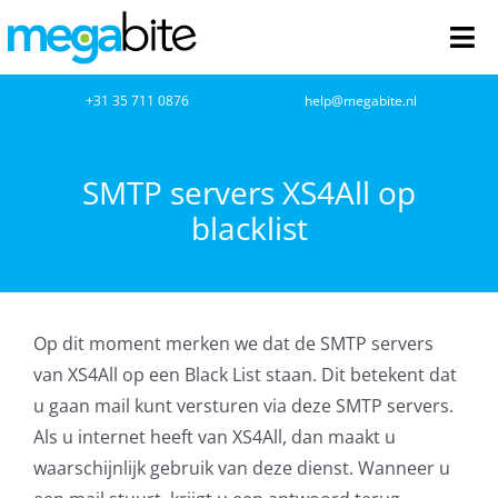
Ga
naar
Tog
inhoud
Nav
home
+31 35 711 0876
help@megabite.nl
Webdesign
SMTP servers XS4All op
blacklist
Netwerkbeheer
Webhosting
Op dit moment merken we dat de SMTP servers
Cloud Computing
van XS4All op een Black List staan. Dit betekent dat
u gaan mail kunt versturen via deze SMTP servers.
VOIP
Als u internet heeft van XS4All, dan maakt u
waarschijnlijk gebruik van deze dienst. Wanneer u
Microsoft NCE