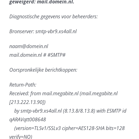
geweigerd: mail.domein.nl.
Diagnostische gegevens voor beheerders:
Bronserver: smtp-vbr9.xs4all.nl
naam@domein.nl
mail.domein.nl #
#SMTP#
Oorspronkelijke berichtkoppen:
Return-Path:
Received: from mail.megabite.nl (mail.megabite.nl
[213.222.13.90])
by smtp-vbr9.xs4all.nl (8.13.8/8.13.8) with ESMTP id
qARAVqtt008648
(version=TLSv1/SSLv3 cipher=AES128-SHA bits=128
verify=NO)