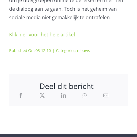
om je doelgroepen online te bereiken en met hen
de dialoog aan te gaan. Toch is het geheim van
AVG
sociale media niet gemakkelijk te ontrafelen.
Office365
Klik hier voor het hele artikel
Glasvezelverbindingen
Published On: 03-12-10
|
Categories:
nieuws
Microsoft software licenties
SLA overeenkomsten
Deel dit bericht
Remote Help
WordPress SLA Contract
Contact