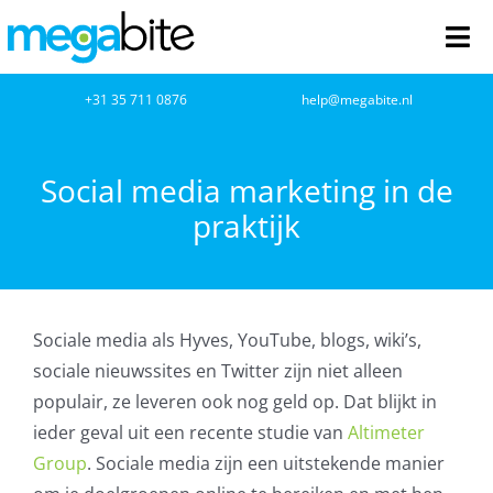
Ga
naar
Tog
inhoud
Nav
home
+31 35 711 0876
help@megabite.nl
Webdesign
Social media marketing in de
praktijk
Netwerkbeheer
Webhosting
Sociale media als Hyves, YouTube, blogs, wiki’s,
Cloud Computing
sociale nieuwssites en Twitter zijn niet alleen
populair, ze leveren ook nog geld op. Dat blijkt in
VOIP
ieder geval uit een recente studie van
Altimeter
Group
. Sociale media zijn een uitstekende manier
Microsoft NCE