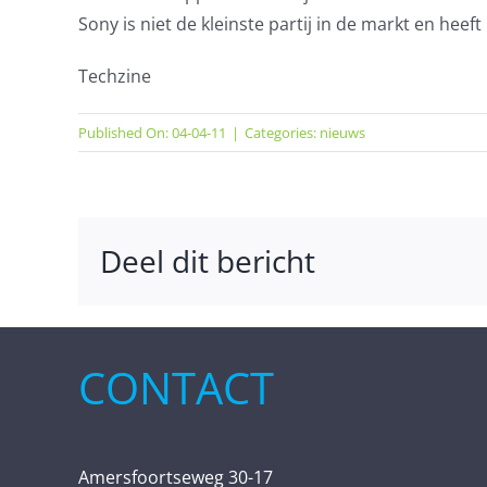
Sony is niet de kleinste partij in de markt en hee
Techzine
Published On: 04-04-11
|
Categories:
nieuws
Deel dit bericht
CONTACT
Amersfoortseweg 30-17