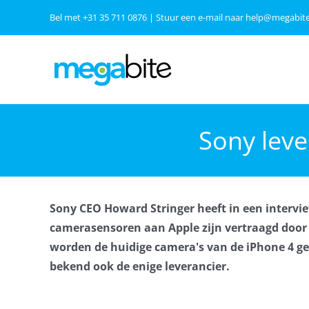
Ga
Bel met
+31 35 711 0876
| Stuur een e-mail naar
help@megabite
naar
inhoud
Sony lev
Sony CEO Howard Stringer heeft in een intervie
camerasensoren aan Apple zijn vertraagd door d
worden de huidige camera's van de iPhone 4 ge
bekend ook de enige leverancier.