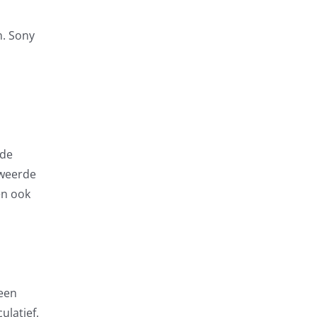
n. Sony
 de
eweerde
en ook
 een
ulatief.