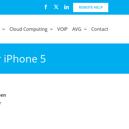
REMOTE HELP
Cloud Computing
VOIP
AVG
Contact
 iPhone 5
een
r