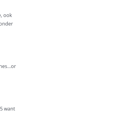
e, ook
 onder
hones…or
 5 want