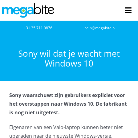
Ga
naar
Tog
inhoud
Nav
home
+31 35 711 0876
help@megabite.nl
Webdesign
Sony wil dat je wacht met
Windows 10
Netwerkbeheer
Webhosting
Sony waarschuwt zijn gebruikers expliciet voor
Cloud Computing
het overstappen naar Windows 10. De fabrikant
is nog niet uitgetest.
VOIP
Eigenaren van een Vaio-laptop kunnen beter niet
Microsoft NCE
upgraden naar de nieuwste Windows-versie.