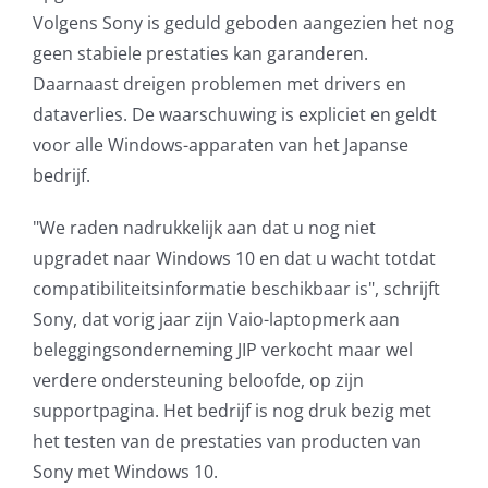
Volgens Sony is geduld geboden aangezien het nog
AVG
geen stabiele prestaties kan garanderen.
Daarnaast dreigen problemen met drivers en
Office365
dataverlies. De waarschuwing is expliciet en geldt
voor alle Windows-apparaten van het Japanse
Glasvezelverbindingen
bedrijf.
Microsoft software licenties
"We raden nadrukkelijk aan dat u nog niet
upgradet naar Windows 10 en dat u wacht totdat
SLA overeenkomsten
compatibiliteitsinformatie beschikbaar is", schrijft
Sony, dat vorig jaar zijn Vaio-laptopmerk aan
Remote Help
beleggingsonderneming JIP verkocht maar wel
verdere ondersteuning beloofde, op zijn
WordPress SLA Contract
supportpagina. Het bedrijf is nog druk bezig met
het testen van de prestaties van producten van
Contact
Sony met Windows 10.