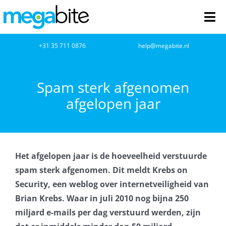
Ga
naar
Tog
inhoud
Nav
home
+31 35 711 0876
help@megabite.nl
Webdesign
Spam sterk afgenomen
afgelopen jaar
Netwerkbeheer
Webhosting
Het afgelopen jaar is de hoeveelheid verstuurde
Cloud Computing
spam sterk afgenomen. Dit meldt Krebs on
Security, een weblog over internetveiligheid van
VOIP
Brian Krebs. Waar in juli 2010 nog bijna 250
miljard e-mails per dag verstuurd werden, zijn
Microsoft NCE