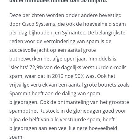
dat er inmiddels minder dan 50 miljard.
AVG
Deze berichten worden onder andere bevestigd
door
Cisco
Systems, die ook de hoeveelheid spam
Office365
per dag bijhouden, en Symantec. De belangrijkste
reden voor de vermindering van spam is de
Glasvezelverbindingen
succesvolle jacht op een aantal grote
botnetwerken het afgelopen jaar. Inmiddels is
Microsoft software licenties
'slechts' 72,9% van de dagelijks verstuurde e-mails
spam, waar dat in 2010 nog 90% was. Ook het
SLA overeenkomsten
vrijwillge vertrek van een aantal grote botnets zoals
Spammit heeft aan de daling van spam
Remote Help
bijgedragen. Ook de ontmanteling van het grootste
spambotnet Rustock, in de gloriedagen goed voor
WordPress SLA Contract
bijna de helft van alle verstuurde spam, heeft
bijgedragen aan een veel kleinere hoeveelheid
Contact
spam.