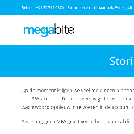
Ga
Bel met
+31 35 711 0876
| Stuur een e-mail naar
help@megabite
naar
inhoud
Stor
Op dit moment krijgen we veel meldingen binnen
hun 365 account. Dit probleem is gisteravond na e
wachtwoord opnieuw in te voeren in de account se
Als je nog geen MFA geactiveerd hebt, dan zal dit