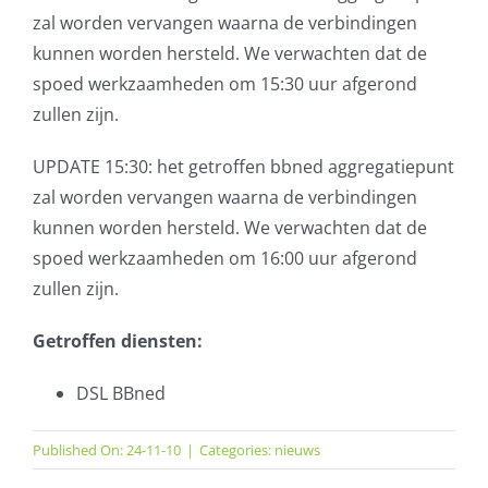
zal worden vervangen waarna de verbindingen
AVG
kunnen worden hersteld. We verwachten dat de
spoed werkzaamheden om 15:30 uur afgerond
Office365
zullen zijn.
Glasvezelverbindingen
UPDATE 15:30: het getroffen bbned aggregatiepunt
zal worden vervangen waarna de verbindingen
Microsoft software licenties
kunnen worden hersteld. We verwachten dat de
spoed werkzaamheden om 16:00 uur afgerond
SLA overeenkomsten
zullen zijn.
Remote Help
Getroffen diensten:
DSL BBned
WordPress SLA Contract
Published On: 24-11-10
|
Categories:
nieuws
Contact