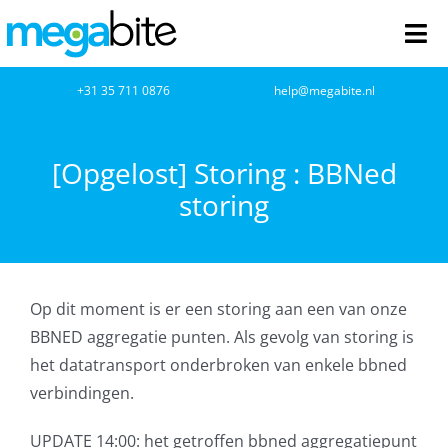
Ga
naar
Tog
inhoud
Nav
home
+31 35 711 0876
help@megabite.nl
Webdesign
[Opgelost] Storing : BBNed
storing
Netwerkbeheer
Webhosting
Op dit moment is er een storing aan een van onze
Cloud Computing
BBNED aggregatie punten. Als gevolg van storing is
het datatransport onderbroken van enkele bbned
VOIP
verbindingen.
Microsoft NCE
UPDATE 14:00: het getroffen bbned aggregatiepunt