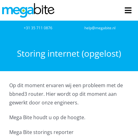
Ga
naar
Tog
inhoud
Nav
home
+31 35 711 0876
help@megabite.nl
Webdesign
Storing internet (opgelost)
Netwerkbeheer
Webhosting
Op dit moment ervaren wij een probleem met de
bbned3 router. Hier wordt op dit moment aan
Cloud Computing
gewerkt door onze engineers.
VOIP
Mega Bite houdt u op de hoogte.
Microsoft NCE
Mega Bite storings reporter