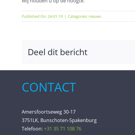
Wij houden u op de hoogte.
Published On: 24-01-19
|
Categories:
nieuws
Deel dit bericht
CONTACT
Amersfoortseweg 30-17
3751LK, Bunschoten-Spakenburg
Telefoon:
+31 35 71 108 76