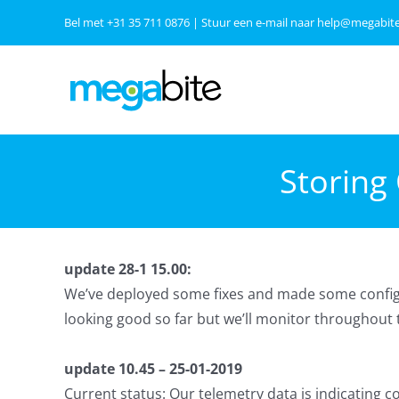
Ga
Bel met
+31 35 711 0876
| Stuur een e-mail naar
help@megabite
naar
inhoud
Storing
update 28-1 15.00:
We’ve deployed some fixes and made some configu
looking good so far but we’ll monitor throughout 
update 10.45 – 25-01-2019
Current status: Our telemetry data is indicating 