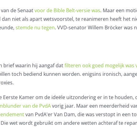
d van de Senaat
voor de Bible Belt-versie was
. Maar een mot
 dan niet als apart wetsvoorstel, te reanimeren heeft het ni
teunde,
stemde nu tegen
. VVD-senator Willem Bröcker was n
 brief waarin hij aangaf dat
filteren ook goed mogelijk was 
willen toch bediend kunnen worden. enigsins ironisch, aang
roxies.
 Eerste Kamer om de ideële uitzondering er in te houden,
mblunder van de PvdA
vorig jaar. Maar een meerderheid va
mendement
van PvdA'er Van Dam, die was verstopt in een to
. Die wet wordt gebruikt om andere wetten achteraf te repa