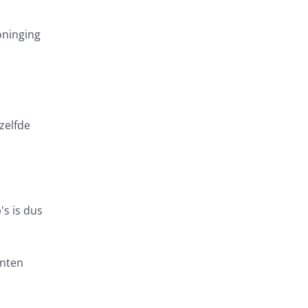
oninging
zelfde
's is dus
enten