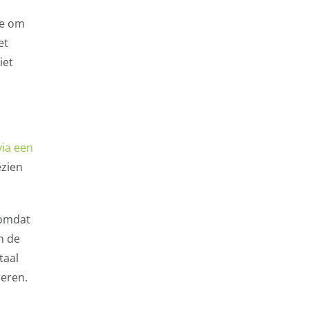
ie om
et
iet
via een
ezien
 omdat
n de
taal
reren.