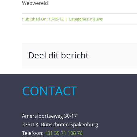
Webwereld
Published On: 15-05-12
|
Categories:
nieuws
Deel dit bericht
CONTACT
Amersfoortseweg 30-17
3751LK, Bunschoten-Spakenburg
Telefoon:
+31 35 71 108 76