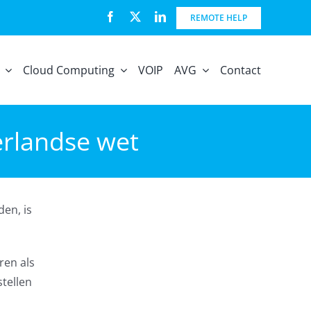
REMOTE HELP
Cloud Computing
VOIP
AVG
Contact
derlandse wet
den, is
ren als
tellen