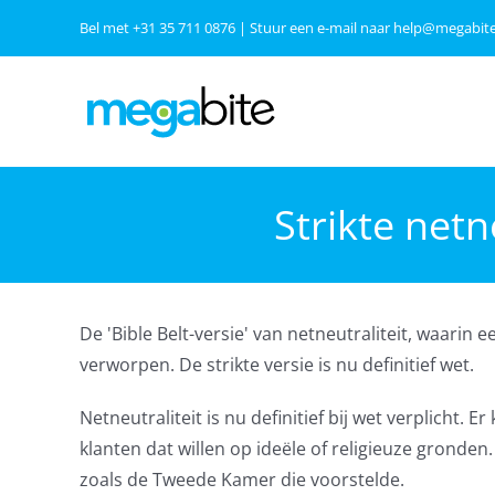
Ga
Bel met
+31 35 711 0876
| Stuur een e-mail naar
help@megabite
naar
inhoud
Strikte netn
De 'Bible Belt-versie' van netneutraliteit, waarin 
verworpen. De strikte versie is nu definitief wet.
Netneutraliteit is nu definitief bij wet verplicht. 
klanten dat willen op ideële of religieuze grond
zoals de Tweede Kamer die voorstelde.