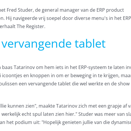
 met Fred Studer, de general manager van de ERP product
Hij navigeerde vrij soepel door diverse menu's in het ERP
verhaalt The Register.
n vervangende tablet
n baas Tatarinov om hem iets in het ERP-systeem te laten in
ei icoontjes en knoppen in om er beweging in te krijgen, maa
 coulissen een vervangende tablet die wel werkte en de show
ullie kunnen zien", maakte Tatarinov zich met een grapje af 
e werkelijk echt spul laten zien hier." Studer was meer van sl
van het podium uit: "Hopelijk genieten jullie van die dynami