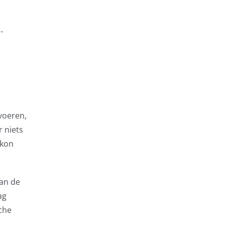
-
voeren,
r niets
 kon
van de
ag
sche