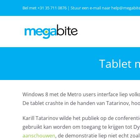
Ga
Bel met
+31 35 711 0876
| Stuur een e-mail naar
help@megabite
naar
inhoud
Tablet 
Windows 8 met de Metro users interface liep vol
De tablet crashte in de handen van Tatarinov, hoo
Karill Tatarinov wilde het publiek op de conferent
gebruikt kan worden om toegang te krijgen tot Dy
aanschouwen
, de demonstratie liep niet echt zoa