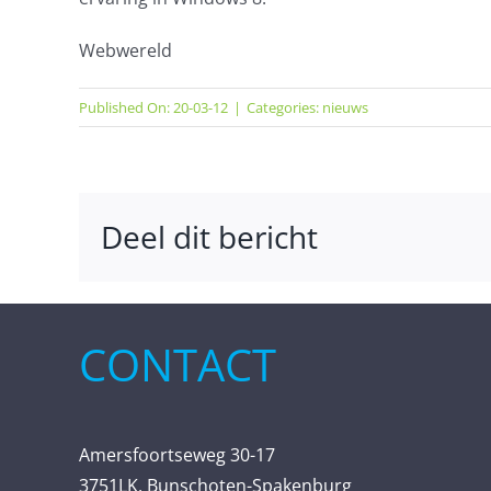
Webwereld
Published On: 20-03-12
|
Categories:
nieuws
Deel dit bericht
CONTACT
Amersfoortseweg 30-17
3751LK, Bunschoten-Spakenburg