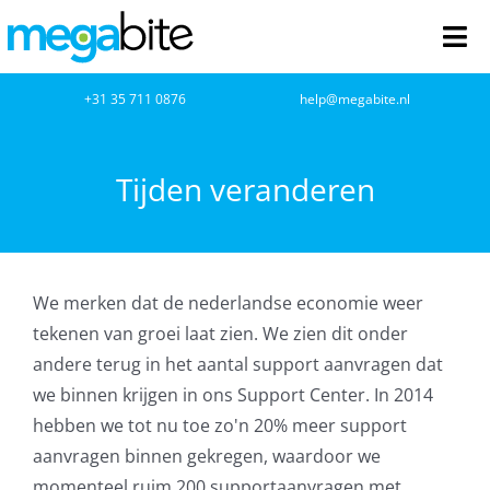
Ga
naar
Tog
inhoud
Nav
home
+31 35 711 0876
help@megabite.nl
Webdesign
Tijden veranderen
Netwerkbeheer
Webhosting
We merken dat de nederlandse economie weer
tekenen van groei laat zien. We zien dit onder
Cloud Computing
andere terug in het aantal support aanvragen dat
we binnen krijgen in ons Support Center. In 2014
VOIP
hebben we tot nu toe zo'n 20% meer support
aanvragen binnen gekregen, waardoor we
Microsoft NCE
momenteel ruim 200 supportaanvragen met