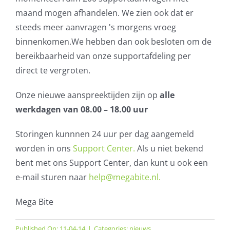
maand mogen afhandelen. We zien ook dat er
AVG
steeds meer aanvragen 's morgens vroeg
binnenkomen.We hebben dan ook besloten om de
Office365
bereikbaarheid van onze supportafdeling per
direct te vergroten.
Glasvezelverbindingen
Onze nieuwe aanspreektijden zijn op
alle
Microsoft software licenties
werkdagen van 08.00 – 18.00 uur
SLA overeenkomsten
Storingen kunnnen 24 uur per dag aangemeld
worden in ons
Support Center
.
Als u niet bekend
Remote Help
bent met ons Support Center, dan kunt u ook een
e-mail sturen naar
help@megabite.nl
.
WordPress SLA Contract
Mega Bite
Contact
Published On: 11-04-14
|
Categories:
nieuws