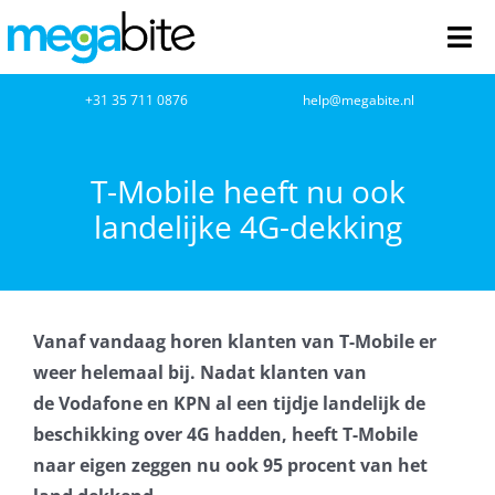
Ga
naar
Tog
inhoud
Nav
home
+31 35 711 0876
help@megabite.nl
Webdesign
T-Mobile heeft nu ook
landelijke 4G-dekking
Netwerkbeheer
Webhosting
Vanaf vandaag horen klanten van T-Mobile er
Cloud Computing
weer helemaal bij. Nadat klanten van
de Vodafone en KPN al een tijdje landelijk de
VOIP
beschikking over 4G hadden, heeft T-Mobile
naar eigen zeggen nu ook 95 procent van het
Microsoft NCE