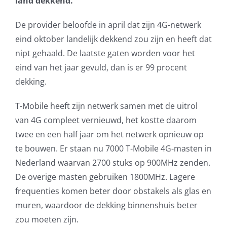
land dekkend.
AVG
De provider beloofde in april dat zijn 4G-netwerk
eind oktober landelijk dekkend zou zijn en heeft dat
Office365
nipt gehaald. De laatste gaten worden voor het
eind van het jaar gevuld, dan is er 99 procent
Glasvezelverbindingen
dekking.
Microsoft software licenties
T-Mobile heeft zijn netwerk samen met de uitrol
van 4G compleet vernieuwd, het kostte daarom
SLA overeenkomsten
twee en een half jaar om het netwerk opnieuw op
te bouwen. Er staan nu 7000 T-Mobile 4G-masten in
Remote Help
Nederland waarvan 2700 stuks op 900MHz zenden.
De overige masten gebruiken 1800MHz. Lagere
WordPress SLA Contract
frequenties komen beter door obstakels als glas en
muren, waardoor de dekking binnenshuis beter
Contact
zou moeten zijn.