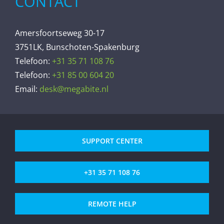
CONTACT
Amersfoortseweg 30-17
3751LK, Bunschoten-Spakenburg
Telefoon:
+31 35 71 108 76
Telefoon:
+31 85 00 604 20
Email:
desk@megabite.nl
SUPPORT CENTER
+31 35 71 108 76
REMOTE HELP