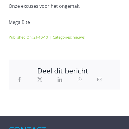
Onze excuses voor het ongemak.
AVG
Mega Bite
Office365
Published On: 21-10-10
|
Categories:
nieuws
Glasvezelverbindingen
Microsoft software licenties
Deel dit bericht
SLA overeenkomsten
Remote Help
WordPress SLA Contract
Contact