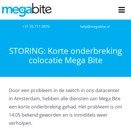
Ga
naar
Tog
inhoud
Nav
home
+31 35 711 0876
help@megabite.nl
Webdesign
STORING: Korte onderbreking
colocatie Mega Bite
Netwerkbeheer
Webhosting
Door een probleem in de switch in ons datacenter
Cloud Computing
in Amsterdam, hebben alle diensten van Mega Bite
een korte onderbreking gehad. Het probleem is om
VOIP
14.05 bekend geworden en is inmiddels weer
verholpen.
Microsoft NCE