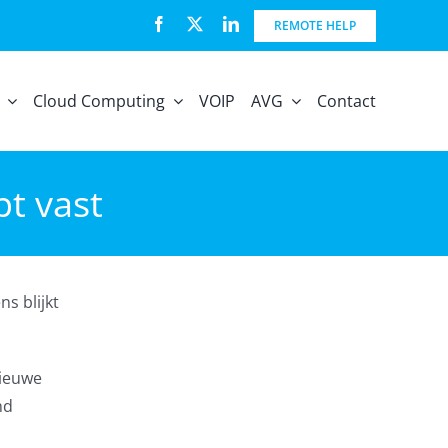
REMOTE HELP
Cloud Computing
VOIP
AVG
Contact
pt vast
s blijkt
nieuwe
nd