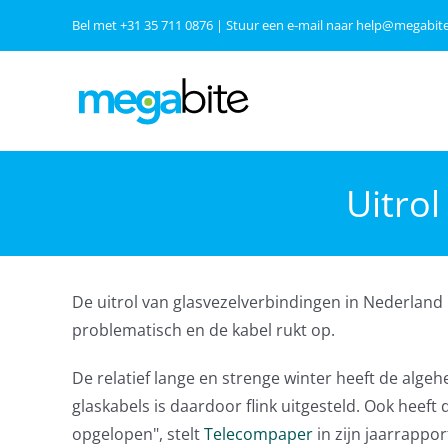
Ga
Bel met
+31 35 711 0876
| Stuur een e-mail naar
help@megabite
naar
inhoud
Uitrol
De uitrol van glasvezelverbindingen in Nederland
problematisch en de kabel rukt op.
De relatief lange en strenge winter heeft de alge
glaskabels is daardoor flink uitgesteld. Ook heef
opgelopen", stelt
Telecompaper
in zijn jaarrappo