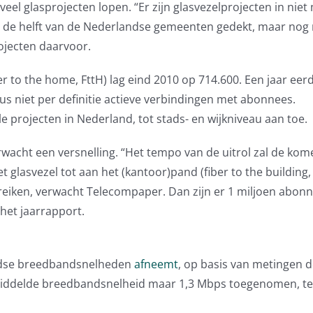
veel glasprojecten lopen. “Er zijn glasvezelprojecten in niet
 de helft van de Nederlandse gemeenten gedekt, maar nog 
ojecten daarvoor.
r to the home, FttH) lag eind 2010 op 714.600. Een jaar eer
dus niet per definitie actieve verbindingen met abonnees.
 projecten in Nederland, tot stads- en wijkniveau aan toe.
rwacht een versnelling. “Het tempo van de uitrol zal de ko
t glasvezel tot aan het (kantoor)pand (fiber to the building, 
ereiken, verwacht Telecompaper. Dan zijn er 1 miljoen abon
 het jaarrapport.
andse breedbandsnelheden
afneemt
, op basis van metingen 
middelde breedbandsnelheid maar 1,3 Mbps toegenomen, ter