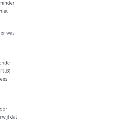
 minder
niet
der was
mende
FttB)
nees
door
wijl dat