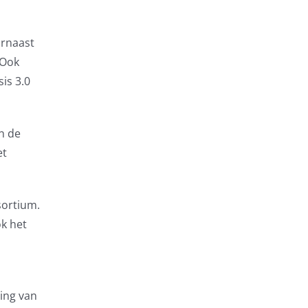
arnaast
 Ook
is 3.0
n de
et
sortium.
k het
ing van