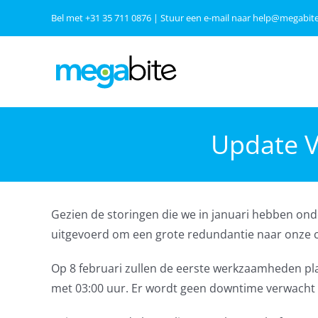
Ga
Bel met
+31 35 711 0876
| Stuur een e-mail naar
help@megabite
naar
inhoud
Update V
Gezien de storingen die we in januari hebben o
uitgevoerd om een grote redundantie naar onze ca
Op 8 februari zullen de eerste werkzaamheden pl
met 03:00 uur. Er wordt geen downtime verwacht 