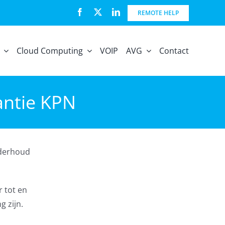
REMOTE HELP
Cloud Computing
VOIP
AVG
Contact
antie KPN
nderhoud
 tot en
 zijn.