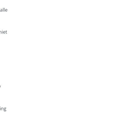
alle
niet
w
ing