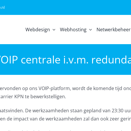
.nl
Webdesign
Webhosting
Netwerkbeheer
OIP centrale i.v.m. redund
ndervonden op ons VOIP-platform, wordt de komende tijd o
rrier KPN te bewerkstelligen.
aatsvinden. De werkzaamheden staan gepland van 23:30 uur
en de impact van de werkzaamheden zal dan ook zeer gering