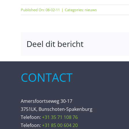
Published On: 08-02-11
|
Categories:
nieuws
Deel dit bericht
CONTACT
Amersfoortseweg 30-17
3751LK, Bunschoten-Spakenburg
Telefoon:
+31 35 71 108 76
Telefoon:
+31 85 00 604 20