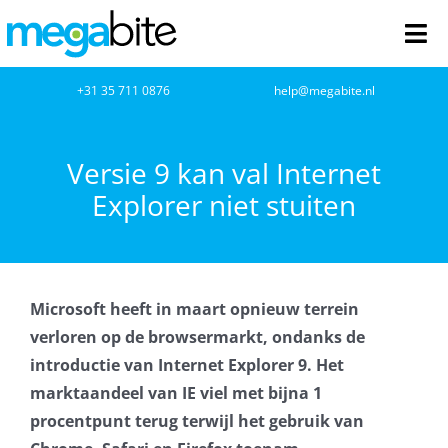
Ga
naar
Tog
inhoud
Nav
home
+31 35 711 0876
help@megabite.nl
Webdesign
Versie 9 kan val Internet
Explorer niet stuiten
Netwerkbeheer
Webhosting
Microsoft heeft in maart opnieuw terrein
Cloud Computing
verloren op de browsermarkt, ondanks de
introductie van Internet Explorer 9. Het
VOIP
marktaandeel van IE viel met bijna 1
procentpunt terug terwijl het gebruik van
Microsoft NCE