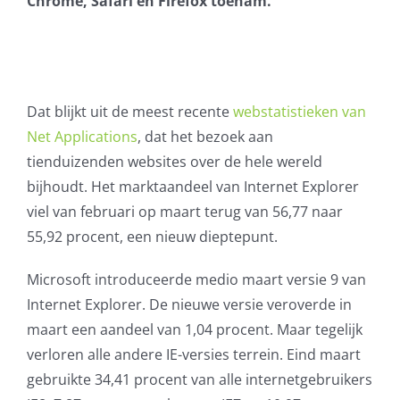
Chrome, Safari en Firefox toenam.
AVG
Office365
Dat blijkt uit de meest recente
webstatistieken van
Glasvezelverbindingen
Net Applications
, dat het bezoek aan
tienduizenden websites over de hele wereld
Microsoft software licenties
bijhoudt. Het marktaandeel van Internet Explorer
viel van februari op maart terug van 56,77 naar
SLA overeenkomsten
55,92 procent, een nieuw dieptepunt.
Remote Help
Microsoft introduceerde medio maart versie 9 van
Internet Explorer. De nieuwe versie veroverde in
WordPress SLA Contract
maart een aandeel van 1,04 procent. Maar tegelijk
verloren alle andere IE-versies terrein. Eind maart
Contact
gebruikte 34,41 procent van alle internetgebruikers