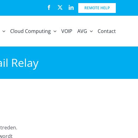
REMOTE HELP
Cloud Computing
VOIP
AVG
Contact
il Relay
ptreden.
 wordt