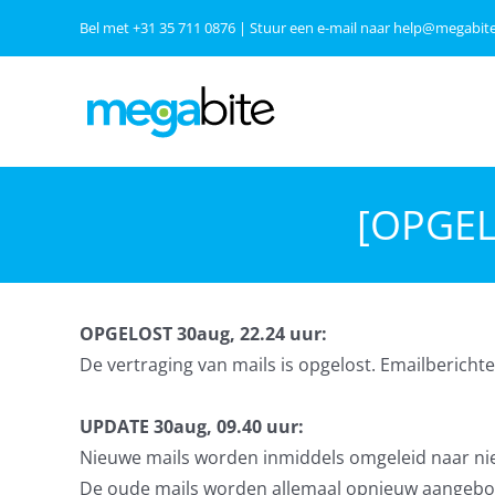
Ga
Bel met
+31 35 711 0876
| Stuur een e-mail naar
help@megabite
naar
inhoud
[OPGELO
OPGELOST 30aug, 22.24 uur:
De vertraging van mails is opgelost.
Emailberichte
UPDATE 30aug, 09.40 uur:
Nieuwe mails worden inmiddels omgeleid naar nie
De oude mails worden allemaal opnieuw aangeboden,