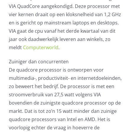
VIA QuadCore aangekondigd. Deze processor met
AVG
vier kernen draait op een kloksnelheid van 1,2 GHz
en is gericht op mainstream laptops en desktops.
Office365
VIA gaat de cpu vanaf het derde kwartaal van dit
jaar ook daadwerkelijk leveren aan winkels, zo
Glasvezelverbindingen
meldt
Computerworld
.
Microsoft software licenties
Zuiniger dan concurrenten
De quadcore processor is ontworpen voor
SLA overeenkomsten
multimedia-, productiviteit- en internetdoeleinden,
zo beweert het bedrijf. De processor is met een
Remote Help
stroomverbruik van 27,5 watt volgens VIA
bovendien de zuinigste quadcore processor op de
WordPress SLA Contract
markt. Dat is tot zo’n 15 watt minder dan zuinige
quadcore processors van Intel en AMD. Het is
Contact
voorlopig echter de vraag in hoeverre de