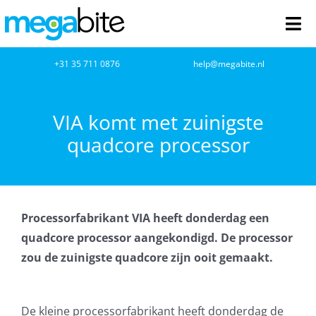
Ga
naar
Tog
inhoud
Nav
home
+31 35 711 0876
help@megabite.nl
Webdesign
VIA komt met zuinigste
quadcore processor
Netwerkbeheer
Webhosting
Processorfabrikant VIA heeft donderdag een
Cloud Computing
quadcore processor aangekondigd. De processor
zou de zuinigste quadcore zijn ooit gemaakt.
VOIP
Microsoft NCE
De kleine processorfabrikant heeft donderdag de