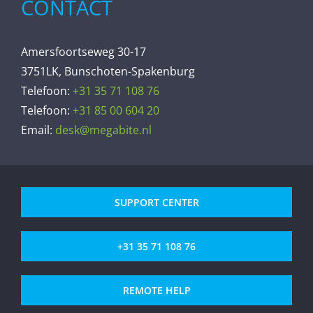
CONTACT
Amersfoortseweg 30-17
3751LK, Bunschoten-Spakenburg
Telefoon:
+31 35 71 108 76
Telefoon:
+31 85 00 604 20
Email:
desk@megabite.nl
SUPPORT CENTER
+31 35 71 108 76
REMOTE HELP