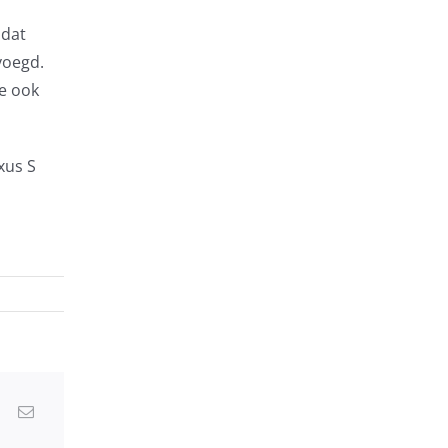
 dat
voegd.
pe ook
xus S