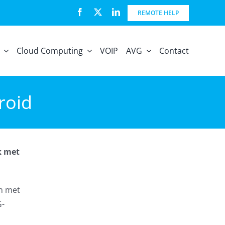
REMOTE HELP
Cloud Computing
VOIP
AVG
Contact
roid
k met
en met
G-