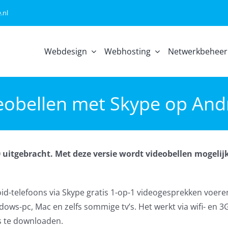
.nl
Webdesign
Webhosting
Netwerkbeheer
eobellen met Skype op And
0 uitgebracht. Met deze versie wordt videobellen mogelij
id-telefoons via Skype gratis 1-op-1 videogesprekken voer
ws-pc, Mac en zelfs sommige tv’s. Het werkt via wifi- en 3
is te downloaden.