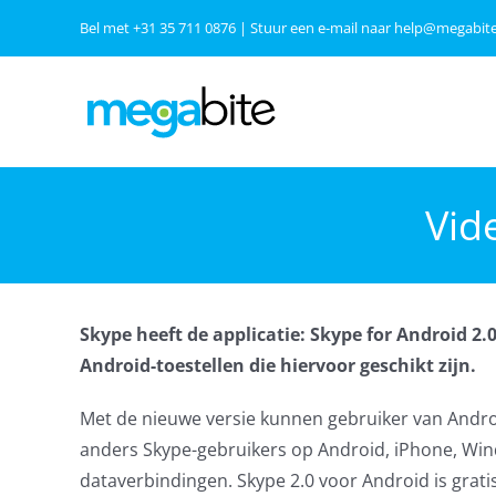
Ga
Bel met
+31 35 711 0876
| Stuur een e-mail naar
help@megabite
naar
inhoud
Vid
Skype heeft de applicatie: Skype for Android 2.
Android-toestellen die hiervoor geschikt zijn.
Met de nieuwe versie kunnen gebruiker van Andro
anders Skype-gebruikers op Android, iPhone, Windo
dataverbindingen. Skype 2.0 voor Android is grat