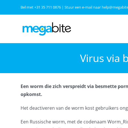
Ga
Bel met
+31 35 711 0876
| Stuur een e-mail naar
help@megabite
naar
inhoud
Virus via
Een worm die zich verspreidt via besmette porno
opkomst.
Het deactiveren van de worm kost gebruikers ong
Een Russische worm, met de codenaam Worm_Rixob