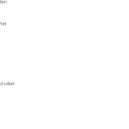
rden
het
bruiker
t