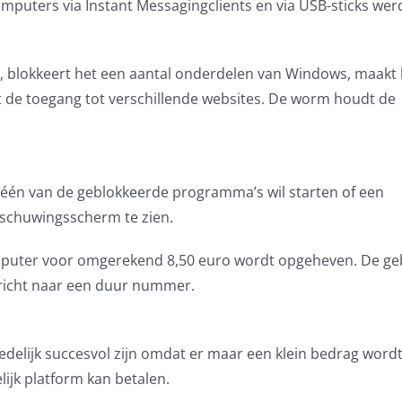
omputers via Instant Messagingclients en via USB-sticks we
, blokkeert het een aantal onderdelen van Windows, maakt 
t de toegang tot verschillende websites. De worm houdt de
 één van de geblokkeerde programma’s wil starten of een
arschuwingsscherm te zien.
omputer voor omgerekend 8,50 euro wordt opgeheven. De ge
ericht naar een duur nummer.
edelijk succesvol zijn omdat er maar een klein bedrag word
ijk platform kan betalen.