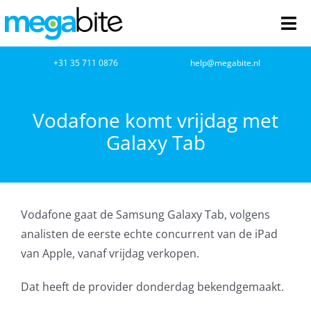
Ga
naar
Tog
inhoud
Nav
home
+31 35 711 0876
help@megabite.nl
Webdesign
Vodafone komt vrijdag met
Galaxy Tab
Netwerkbeheer
Webhosting
Vodafone gaat de Samsung Galaxy Tab, volgens
Cloud Computing
analisten de eerste echte concurrent van de iPad
van Apple, vanaf vrijdag verkopen.
VOIP
Dat heeft de provider donderdag bekendgemaakt.
Microsoft NCE