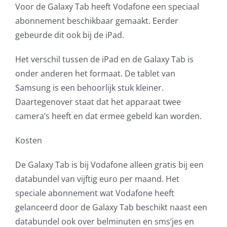
Voor de Galaxy Tab heeft Vodafone een speciaal
AVG
abonnement beschikbaar gemaakt. Eerder
gebeurde dit ook bij de iPad.
Office365
Het verschil tussen de iPad en de Galaxy Tab is
Glasvezelverbindingen
onder anderen het formaat. De tablet van
Samsung is een behoorlijk stuk kleiner.
Microsoft software licenties
Daartegenover staat dat het apparaat twee
camera’s heeft en dat ermee gebeld kan worden.
SLA overeenkomsten
Kosten
Remote Help
De Galaxy Tab is bij Vodafone alleen gratis bij een
databundel van vijftig euro per maand. Het
WordPress SLA Contract
speciale abonnement wat Vodafone heeft
gelanceerd door de Galaxy Tab beschikt naast een
Contact
databundel ook over belminuten en sms’jes en