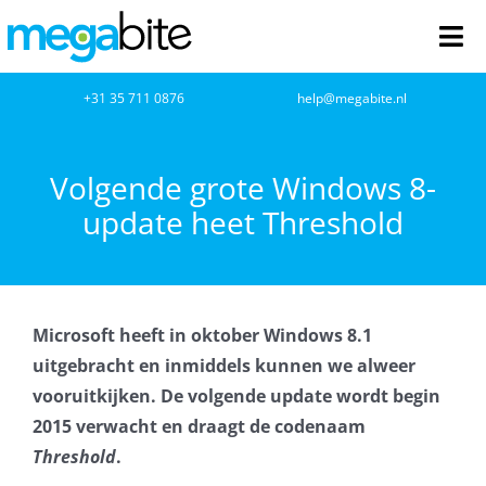
Ga
naar
Tog
inhoud
Nav
home
+31 35 711 0876
help@megabite.nl
Webdesign
Volgende grote Windows 8-
update heet Threshold
Netwerkbeheer
Webhosting
Microsoft heeft in oktober Windows 8.1
Cloud Computing
uitgebracht en inmiddels kunnen we alweer
vooruitkijken. De volgende update wordt begin
VOIP
2015 verwacht en draagt de codenaam
Threshold
.
Microsoft NCE