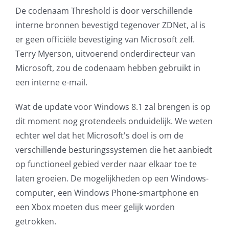
De codenaam Threshold is door verschillende
AVG
interne bronnen bevestigd tegenover ZDNet, al is
er geen officiële bevestiging van Microsoft zelf.
Office365
Terry Myerson, uitvoerend onderdirecteur van
Microsoft, zou de codenaam hebben gebruikt in
Glasvezelverbindingen
een interne e-mail.
Microsoft software licenties
Wat de update voor Windows 8.1 zal brengen is op
dit moment nog grotendeels onduidelijk. We weten
SLA overeenkomsten
echter wel dat het Microsoft's doel is om de
verschillende besturingssystemen die het aanbiedt
Remote Help
op functioneel gebied verder naar elkaar toe te
laten groeien. De mogelijkheden op een Windows-
WordPress SLA Contract
computer, een Windows Phone-smartphone en
een Xbox moeten dus meer gelijk worden
Contact
getrokken.