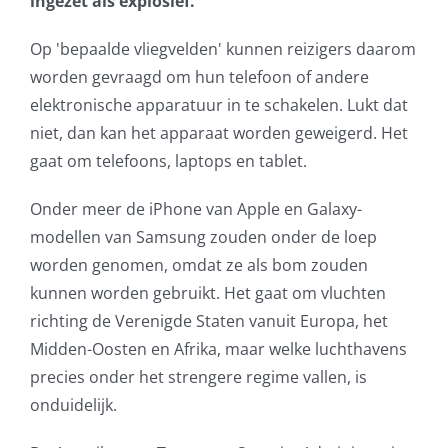
ingezet als explosief.
AVG
Op 'bepaalde vliegvelden' kunnen reizigers daarom
worden gevraagd om hun telefoon of andere
Office365
elektronische apparatuur in te schakelen. Lukt dat
niet, dan kan het apparaat worden geweigerd. Het
Glasvezelverbindingen
gaat om telefoons, laptops en tablet.
Microsoft software licenties
Onder meer de iPhone van Apple en Galaxy-
modellen van Samsung zouden onder de loep
SLA overeenkomsten
worden genomen, omdat ze als bom zouden
kunnen worden gebruikt. Het gaat om vluchten
Remote Help
richting de Verenigde Staten vanuit Europa, het
Midden-Oosten en Afrika, maar welke luchthavens
WordPress SLA Contract
precies onder het strengere regime vallen, is
onduidelijk.
Contact