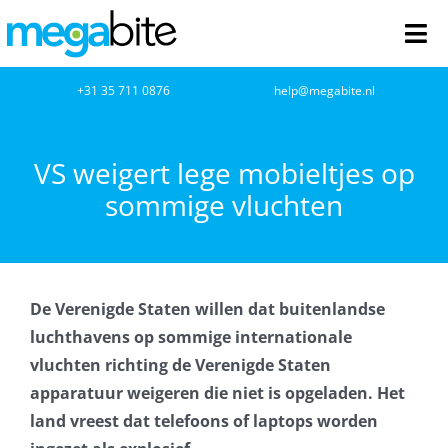
Ga
naar
Tog
inhoud
Nav
home
+31 35 711 0876
help@megabite.nl
Webdesign
VS weigert lege mobieltjes op
sommige vluchten
Netwerkbeheer
Webhosting
De Verenigde Staten willen dat buitenlandse
Cloud Computing
luchthavens op sommige internationale
vluchten richting de Verenigde Staten
VOIP
apparatuur weigeren die niet is opgeladen. Het
land vreest dat telefoons of laptops worden
Microsoft NCE