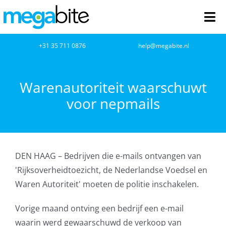
Ga
naar
Tog
inhoud
Nav
home
+31 35 711 0876
help@megabite.nl
Webdesign
Warenautoriteit waarschuwt
voor nepmails
Netwerkbeheer
Webhosting
DEN HAAG – Bedrijven die e-mails ontvangen van
Cloud Computing
'Rijksoverheidtoezicht, de Nederlandse Voedsel en
Waren Autoriteit' moeten de politie inschakelen.
VOIP
Vorige maand ontving een bedrijf een e-mail
Microsoft NCE
waarin werd gewaarschuwd de verkoop van