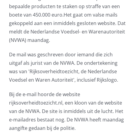
bepaalde producten te staken op straffe van een
AVG
boete van 450.000 euro.Het gaat om valse mails
gekoppeld aan een inmiddels gesloten website. Dat
Office365
meldt de Nederlandse Voedsel- en Warenautoriteit
(NVWA) maandag.
Glasvezelverbindingen
De mail was geschreven door iemand die zich
Microsoft software licenties
uitgaf als jurist van de NVWA. De ondertekening
was van 'Rijksoverheidtoezicht, de Nederlandse
SLA overeenkomsten
Voedsel en Waren Autoriteit', inclusief Rijkslogo.
Remote Help
Bij de e-mail hoorde de website
rijksoverheidtoezicht.nl, een kloon van de website
WordPress SLA Contract
van de NVWA. De site is inmiddels uit de lucht. Het
e-mailadres bestaat nog. De NVWA heeft maandag
Contact
aangifte gedaan bij de politie.